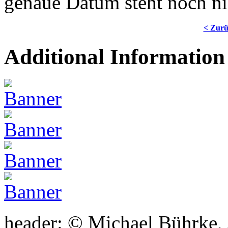
genaue Datum steht noch nic
< Zur
Additional Information
header: © Michael Bührke,