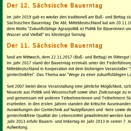
Der 12. Sächsische Bauerntag
Im Jahr 2019 gab es wieder den traditionell am Buß- und Bettag st
Sächsischen Bauerntag. Die AbL Mitteldeutschland lud am 20.11.2
dem Motto "Zukunftsfähige Agrarpolitik ist Politik für Bäuerinnen u
Wasser und Vielfalt" ins Klostergut Sornzig.
Der 11. Sächsische Bauerntag
fand am Mittwoch, dem 22.11.2017 (Buß- und Bettag) im Rittergut 
Im Jahr 2017 stand der Bauerntag erstmals unter der Federführun
Mitteldeutschland in Kooperation mit dem bisherigen Veranstalter 
gentechnikfrei". Das Thema war "Wege zu einer zukunftsfähigen La
Seit 2007 bietet diese Veranstaltung eine jährliche Möglichkeit, sic
Neueste aus Politik und Wissenschaft sowie über Zivilcourage zu er
und gemeinsam mit anderen Teilnehmerinnen und Teilnehmern St
erarbeiten. In den ersten Jahren standen die kritische Auseinande
Auswirkungen der Gentechnik auf Nutzpflanzen und -tiere sowie die
gentechnikfreie Qualität der Lebensmittel gewährleistet werden kan
Jahr 2013 erfuhr Bauern- und Imkertag im Jahr 2013 in seiner 7. Au
Aufweitung.