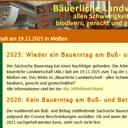
haft am 19.11.2025 in Meißen
2025: Wieder ein Bauerntag am Buß- u
Der Sächsiche Bauerntag hat einen Nachfolger gefunden. Die Arbe
bäuerliche Landwirtschaft (AbL) lädt am 19.11.2025 zum Tag der L
Meißen ein. Das Motto ist „Bäuerliche Landwirtschaft - allen Schwi
biodivers, gerecht und gentechnikfrei!"
Alle Informationen sind bei der
AbL Mitteldeutschland
.
2020: Kein Bauerntag am Buß- und Bet
Der traditionell am Buß- und Bettag stattfindende Sächsiche Baue
aufgrund der Corona-Beschränkungen ausfallen. Ob und wann die 
2021 nachgeholt werden kann, steht noch nicht fest.