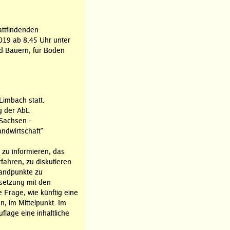
attfindenden
019 ab 8.45 Uhr unter
nd Bauern, für Boden
Limbach statt.
g der AbL
"Sachsen -
ndwirtschaft"
h zu informieren, das
fahren, zu diskutieren
andpunkte zu
rsetzung mit den
 Frage, wie künftig eine
n, im Mittelpunkt. Im
flage eine inhaltliche